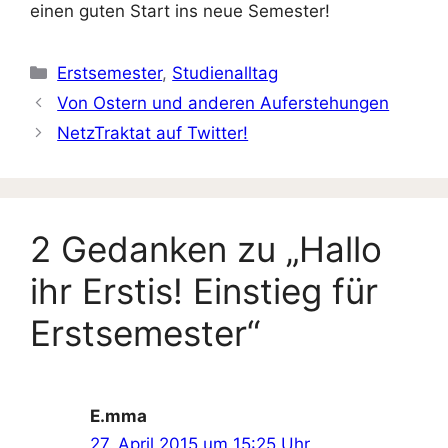
einen guten Start ins neue Semester!
Kategorien
Erstsemester
,
Studienalltag
Von Ostern und anderen Auferstehungen
NetzTraktat auf Twitter!
2 Gedanken zu „Hallo
ihr Erstis! Einstieg für
Erstsemester“
E.mma
27. April 2015 um 15:25 Uhr